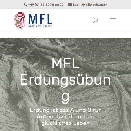
+49 (0) 89 8208 66 72
team@mflworld.com
MFL
Erdungsübun
g
Erdung ist das A und O für
Authentizität und ein
glückliches Leben