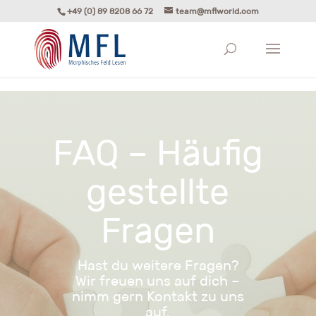
+49 (0) 89 8208 66 72
team@mflworld.com
FAQ – Häufig
gestellte
Fragen
Hast du weitere Fragen?
Wir freuen uns auf dich –
nimm gern Kontakt zu uns
auf.