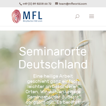
+49 (0) 89 8208 66 72
team@mflworld.com
Seminarorte
Deutschland
Eine heilige Arbeit
geschieht ganz einfach
leichter an besonderen
Orten. Wir wählen unsere
Seminarhäuser äußerst
sorgsam aus. Es berührt