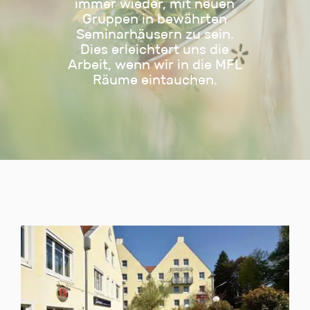
immer wieder, mit neuen
Gruppen in bewährten
Seminarhäusern zu sein.
Dies erleichtert uns die
Arbeit, wenn wir in die MFL
Räume eintauchen.