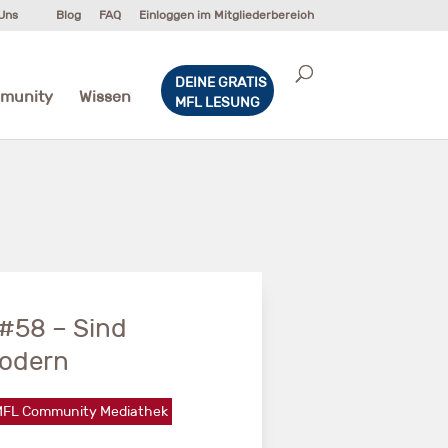
Uns
Blog
FAQ
Einloggen im Mitgliederbereich
DEINE GRATIS
munity
Wissen
MFL LESUNG
#58 – Sind
odern
FL Community Mediathek