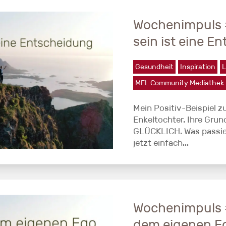
Wochenimpuls #
sein ist eine E
Gesundheit
Inspiration
L
MFL Community Mediathek
Mein Positiv-Beispiel z
Enkeltochter. Ihre Grun
GLÜCKLICH. Was passier
jetzt einfach...
Wochenimpuls 
dem eigenen E