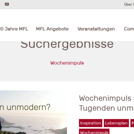
Über 
20 Jahre MFL
MFL Angebote
Veranstaltungen
Com
Suchergebnisse
Wochenimpuls
Wochenimpuls 
Tugenden unm
Inspiration
Lebensplan
M
Wochenimpuls