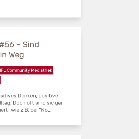
#56 – Sind
ein Weg
FL Community Mediathek
itives Denken, positive
ltag. Doch oft sind sie gar
ert) wie z.B. bei “No...