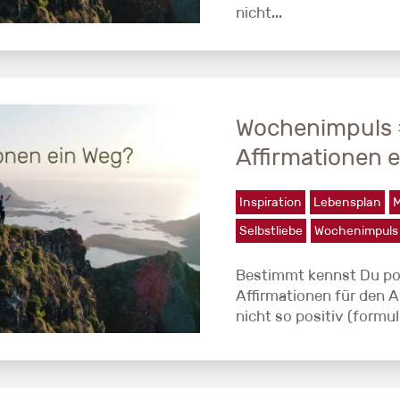
nicht...
Wochenimpuls 
Affirmationen 
Inspiration
Lebensplan
M
Selbstliebe
Wochenimpuls
Bestimmt kennst Du pos
Affirmationen für den Al
nicht so positiv (formuli