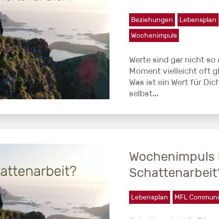
Beziehungen
Lebensplan
Wochenimpuls
Werte sind gar nicht so 
Moment vielleicht oft g
Was ist ein Wert für Dic
selbst...
Wochenimpuls #
Schattenarbeit
Lebensplan
MFL Communi