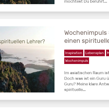
möchtest Du berührt...
Wochenimpuls 
einen spirituel
Inspiration
Lebensplan
M
Wochenimpuls
Im asiatischen Raum ist
Doch was ist ein Guru ü
Guru? Meine klare Antwo
spirituelle...