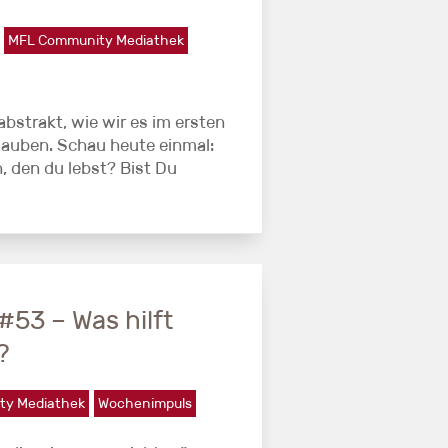
MFL Community Mediathek
abstrakt, wie wir es im ersten
lauben. Schau heute einmal:
h, den du lebst? Bist Du
53 – Was hilft
?
ty Mediathek
Wochenimpuls