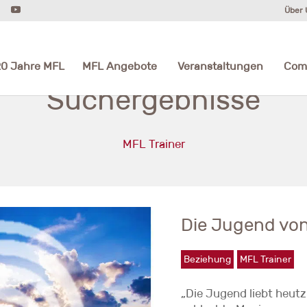
Über 
20 Jahre MFL
MFL Angebote
Veranstaltungen
Com
Suchergebnisse
MFL Trainer
Die Jugend vo
Beziehung
MFL Trainer
„Die Jugend liebt heutz